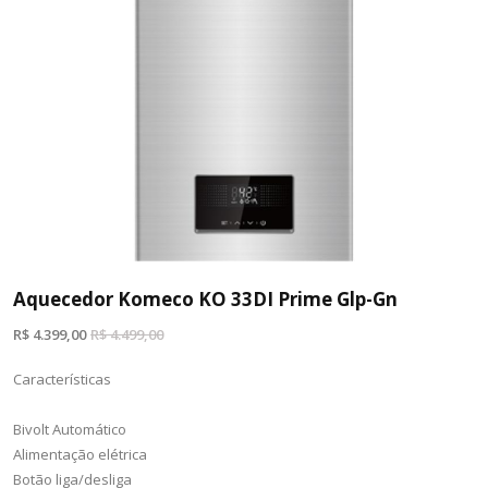
Aquecedor Komeco KO 33DI Prime Glp-Gn
R$ 4.399,00
R$ 4.499,00
Características

Bivolt Automático

Alimentação elétrica

Botão liga/desliga
